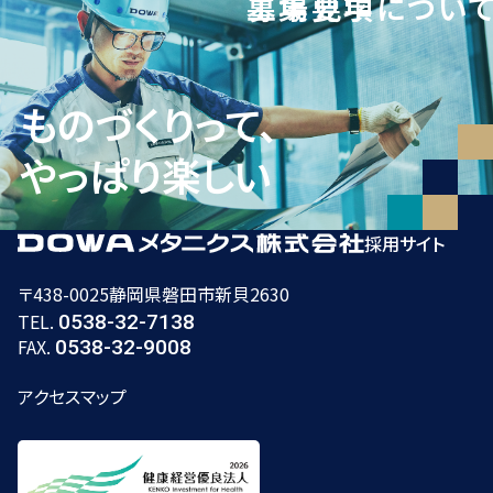
募集要項
工場見学につい
ものづくりって、
やっぱり楽しい
採用サイト
〒438-0025
静岡県磐田市新貝2630
TEL.
0538-32-7138
FAX.
0538-32-9008
アクセスマップ