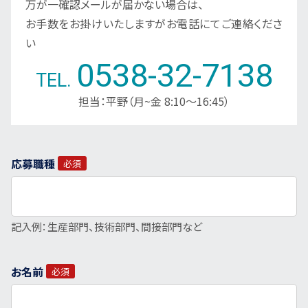
採用トピックス
万が一確認メールが届かない場合は、
お手数をお掛けいたしますがお電話にてご連絡くださ
い
工場見学お申し込み
0538-32-7138
TEL.
募集要項
担当：平野（月~金 8:10～16:45）
プライバシーポリシー
応募職種
必須
記入例：生産部門、技術部門、間接部門など
お名前
必須
コーポレートサイトへ