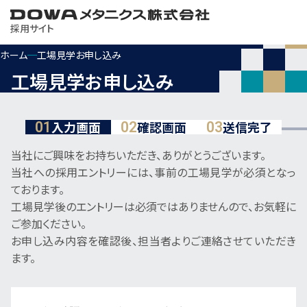
採用サイト
ホーム
工場見学お申し込み
工場見学お申し込み
工場見学について
入力画面
確認画面
送信完了
01
02
03
会社を知る
当社にご興味をお持ちいただき、ありがとうございます。
当社への採用エントリーには、事前の工場見学が必須となっ
ております。
制度を知る
工場見学後のエントリーは必須ではありませんので、お気軽に
ご参加ください。
お申し込み内容を確認後、担当者よりご連絡させていただき
製品を知る
ます。