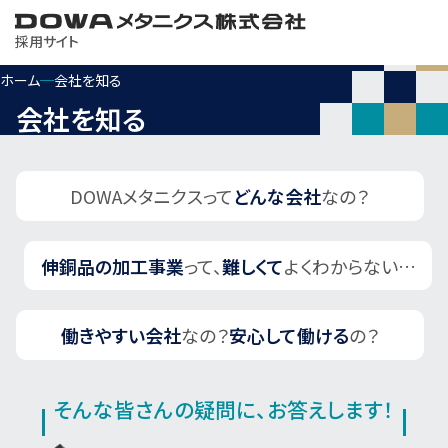
採用サイト
ホーム
会社を知る
会社を知る
工場見学について
DOWAメタニクスって
どんな会社
なの？
会社を知る
伸銅品の加工事業
って、
難しくて
よくわからない…
制度を知る
働きやすい会社
なの？
安心して働ける
の？
製品を知る
そんな皆さんの疑問に、お答えします！