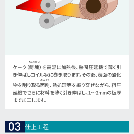
ちゅうかい
ケーク（
鋳塊
）を高温に加熱後、熱間圧延機で薄く引
き伸ばしコイル状に巻き取ります。その後、表面の酸化
めんさく
物を削り取る
面削
、熱処理等を織り交ぜながら、粗圧
延機でさらに材料を薄く引き伸ばし、1～2mmの板厚
まで加工します。
03
仕上工程