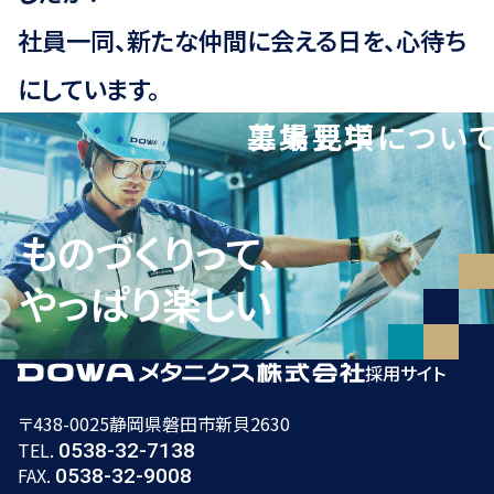
社員一同、新たな仲間に会える日を、心待ち
にしています。
募集要項
工場見学につい
ものづくりって、
やっぱり楽しい
採用サイト
〒438-0025
静岡県磐田市新貝2630
TEL.
0538-32-7138
FAX.
0538-32-9008